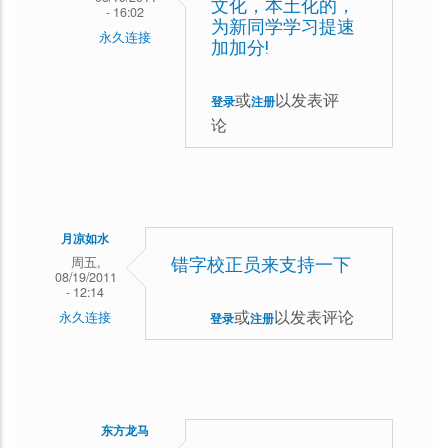
文化，本土化的，
- 16:02
为新同学学习提速
永久连接
加加分!
lugir
回
或
以发表评
登录
注册
论
复
先
占
楼
月凉如水
后
周五,
错字校正员来支持一下
编
08/19/2011
- 12:14
辑
或
以发表评论
永久连接
登录
注册
东方龙马