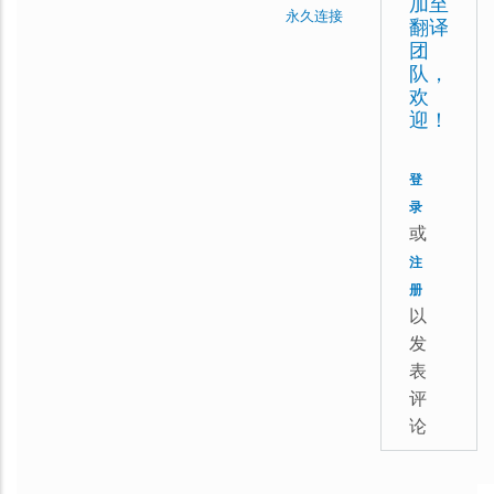
加至
永久连接
翻译
VeryNic
团
队，
(未
欢
验
迎！
证)
登
回
录
复
或
我
注
已
册
申
以
发
请
表
加
评
入，
论
请
批