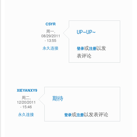
（w3cplsu）
(未
验
CSYR
证)
周一,
UP~UP~
08/29/2011
回
- 13:55
或
以发
永久连接
复
登录
注册
表评论
东
顶
方
一
龙
个
马
XIEYANXY9
回
周二,
期待
12/20/2011
复
- 15:46
相
或
以发表评论
永久连接
登录
注册
信
我