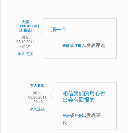
油！
凉
如
水
大漠
（W3CPLSU）
回
顶一个
(未验证)
复
周五,
08/19/2011
或
以发表评论
错
登录
注册
- 21:31
永久连接
字
校
正
员
东方龙马
来
周六,
相信我们的用心付
08/20/2011
支
出会有回报的
- 00:40
持
永久连接
或
以发表评
登录
注册
一
大
论
下
漠