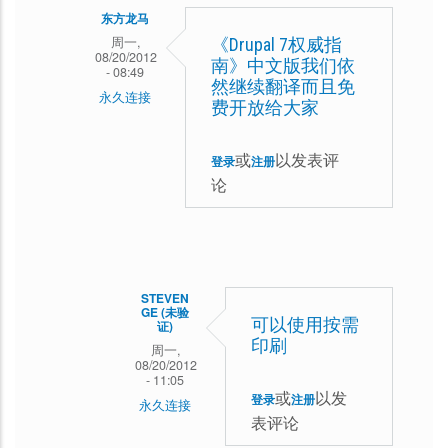
东方龙马
周一,
《Drupal 7权威指
08/20/2012
南》中文版我们依
- 08:49
然继续翻译而且免
永久连接
费开放给大家
mlmp
回
或
以发表评
登录
注册
论
复
请
龙
马
STEVEN
看
GE (未验
可以使用按需
证)
看
印刷
周一,
08/20/2012
这
- 11:05
或
以发
篇
登录
注册
永久连接
表评论
文
东