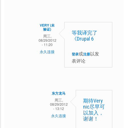
章，
方
貌
龙
似
马
VERY (未
即
验证)
回
等我译完了
周三,
使
《Drupal 6
复
08/29/2012
- 11:20
汉
《Drupal
永久连接
或
以发
化
登录
注册
7
东
表评论
完
权
方
了，
威
龙
国
指
马
内
南》
东方龙马
回
出
中
周三,
期待Very
复
08/29/2012
版
nic尽早可
文
- 13:12
《Drupal
以加入，
社
永久连接
版
谢谢！
7
也
Very
我