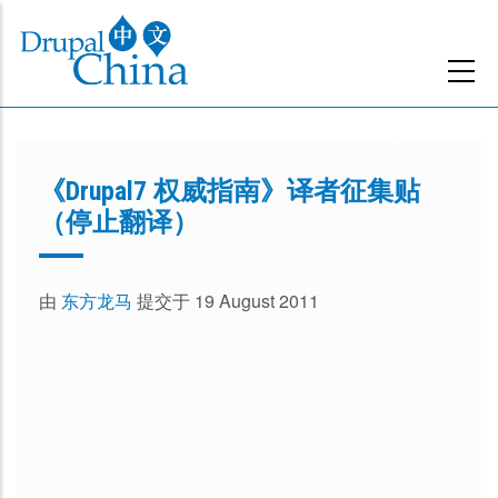
跳
转
到
主
要
内
《Drupal7 权威指南》译者征集贴
容
（停止翻译）
由
东方龙马
提交于 19 August 2011