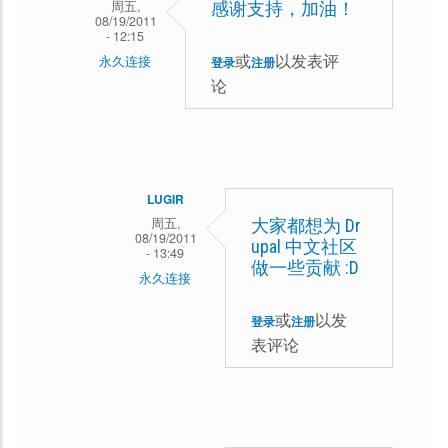
周五,
感谢支持，加油！
08/19/2011
- 12:15
或
以发表评
永久连接
登录
注册
论
月
凉
如
水
LUGIR
回
周五,
大家都想为 Dr
08/19/2011
复
upal 中文社区
- 13:49
做一些贡献 :D
错
永久连接
字
东
或
以发
登录
注册
校
方
表评论
正
龙
员
马
来
回