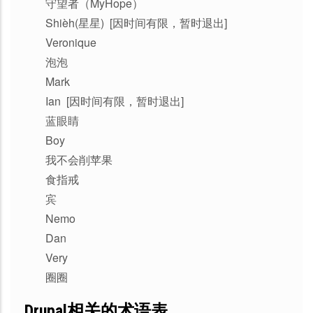
守望者（MyHope）
Shièh(星星) [因时间有限，暂时退出]
Veronique
泡泡
Mark
Ian [因时间有限，暂时退出]
蓝眼睛
Boy
我不会削苹果
食指戒
宾
Nemo
Dan
Very
圈圈
Drupal相关的术语表