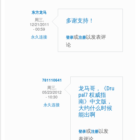
们
的
东方龙马
周三,
多谢支持！
用
12/21/2011
- 00:59
心
或
以发表评
永久连接
登录
注册
付
论
xieyanxy9
出
回
会
复
有
期
回
781110641
待
报
周三,
龙马哥，《Dru
05/23/2012
pal7 权威指
的
- 10:30
南》中文版，
永久连接
大约什么时候
东
能出啊
方
或
以发
登录
注册
龙
表评论