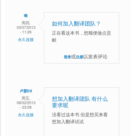
准！
用
唯
周四,
户
如何加入翻译团队？
03/07/2013
- 11:26
名
正在看这本书，想顺便做点贡
献
永久连接
为：
Very
或
以发表评论
登录
注册
《Drupal
卢瑟DX
周五,
想加入翻译团队 有什么
08/02/2013
要求呢
- 23:08
没看过这本书 但是想买来看
永久连接
想加入翻译试试