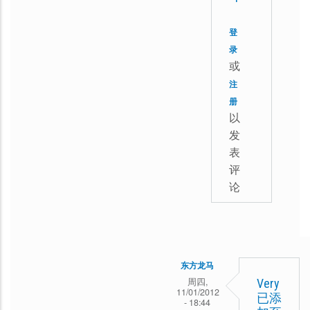
而
复
家
且
期
登
免
待
录
或
费
Verynic
注
开
尽
册
放
早
以
给
可
发
大
以
表
评
家
加
论
入，
谢
谢！
东方龙马
周四,
Very
11/01/2012
已添
- 18:44