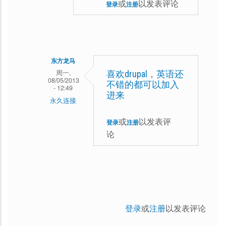
或
以发表评论
登录
注册
东方龙马
周一,
喜欢drupal，英语还
08/05/2013
不错的都可以加入
- 12:49
进来
永久连接
卢
或
以发表评
登录
注册
瑟
论
dx
回
复
想
加
登录
或
注册
以发表评论
入