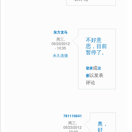
马
回
复
多
东方龙马
谢
周三,
不好意
05/23/2012
思，目前
支
- 10:35
暂停了。
持！
永久连接
781110641
或
登录
注
回
以发表
册
复
评论
龙
马
哥，
781110641
《Drupal7
周三,
奥，
权
05/23/2012
好
- 10:40