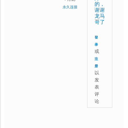
威
的，
永久连接
谢谢
指
东
龙马
南》
哥了
方
中
龙
文
登
马
录
版，
回
或
大
复
注
约
册
不
什
以
好
发
么
意
表
时
思，
评
候
论
目
能
前
出
暂
啊
停