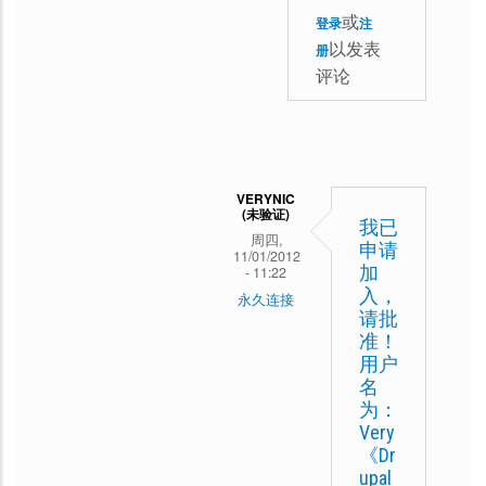
权
不
(未
或
们
登录
注
威
愿
以发表
验
册
依
指
评论
意
证)
然
南》
出
回
继
中
复
续
文
等
翻
版
VERYNIC
我
(未验证)
译
我已
我
周四,
译
而
申请
11/01/2012
们
加
- 11:22
完
且
入，
依
永久连接
了
免
请批
然
东
准！
《Drupal
费
继
用户
方
6
开
名
续
龙
为：
放
翻
马
Very
给
《Dr
译
回
大
upal