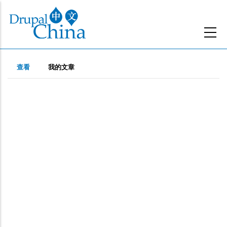
跳
转
到
主
主
要
（活
查看
我的文章
动
内
标
标
容
签
签）