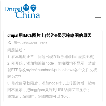
跳
转
到
主
要
drupal用IMCE图片上传没法显示缩略图的原因
内
周一, 05/07/2018 - 16:46
容
问题描述：
1. 在本地均正常，问题出现在服务器(阿里-虚拟主机)
2. 刚开始，添加和编辑node，缩略图均不显示，然后
就FTP修改styles/thumbnail/public/news各个文件夹权
限为777
3. 修改目录权限后，添加node时，上传图片后，缩略
图不显示，把img的src复制到URL访问又可显示；
添加后，编辑时，缩略图却可以显示；