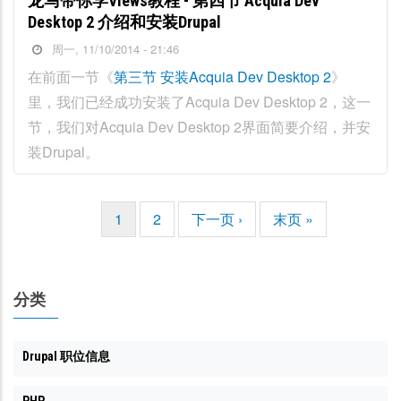
龙马带你学Views教程 - 第四节 Acquia Dev
Desktop 2 介绍和安装Drupal
周一, 11/10/2014 - 21:46
在前面一节《
第三节 安装Acquia Dev Desktop 2
》
里，我们已经成功安装了Acquia Dev Desktop 2，这一
节，我们对Acquia Dev Desktop 2界面简要介绍，并安
装Drupal。
当
1
页
2
下
下一页 ›
末
末页 »
分
前
面
一
页
页
页
页
分类
Drupal 职位信息
PHP