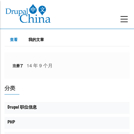
跳
转
到
主
主
要
（活
查看
我的文章
动
内
标
标
容
签
签）
14 年 9 个月
注册了
分类
Drupal 职位信息
PHP