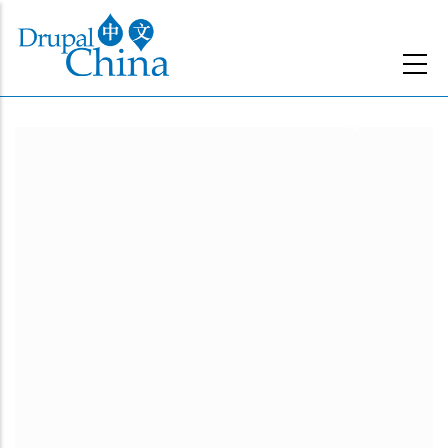
跳
转
到
主
要
内
容