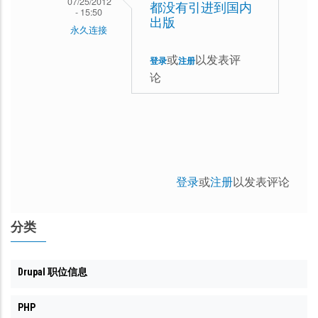
07/25/2012
都没有引进到国内
- 15:50
出版
永久连接
花
或
以发表评
登录
注册
园
论
访
客
(未
验
证)
登录
或
注册
以发表评论
回
复
分类
我
翻
Drupal 职位信息
译
到
PHP