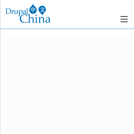
跳
转
到
主
要
内
容