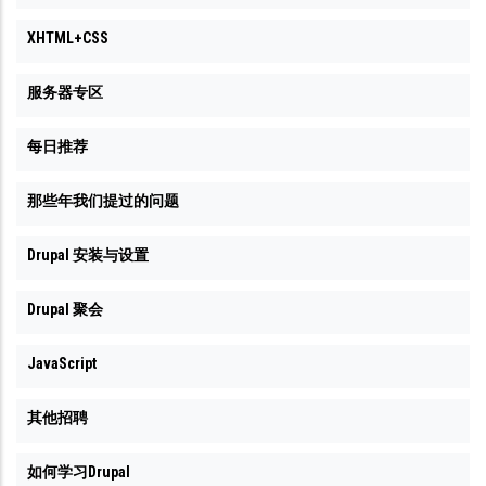
推
XHTML+CSS
荐
书
服务器专区
的
那
每日推荐
个
那些年我们提过的问题
章，
好
Drupal 安装与设置
多
书
Drupal 聚会
名，
JavaScript
翻
不
其他招聘
下
去
如何学习Drupal