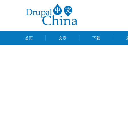
跳
转
到
主
MAIN
要
首页
文章
下载
MENU
内
容