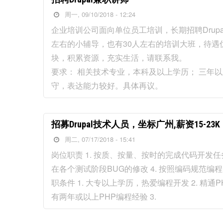
周一, 09/10/2018 - 12:24
企业培训公司面向单位员工培训，长期招聘Drup
左右的小辅导，也有30人左右的培训大班，待
块，积累资源，充实生活，请联系我。
要求： 相关技术专业，本科及以上学历； 三年
守，表达能力较好。具体再议。
招募Drupal技术人员，坐标广州,薪资15-23K
周二, 07/17/2018 - 15:41
岗位职责 1. 按质、按量、按时的完成代码开发任务
在各个测试阶段BUG的修改 4. 按照编码规范
职条件 1. 大专以上学历，热爱编程开发 2. 精通P
有两年或以上PHP编程经验 3.