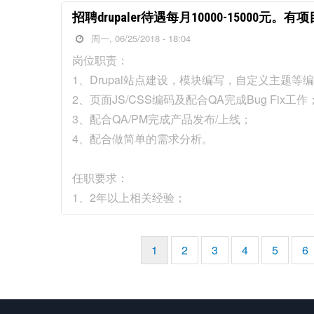
招聘drupaler待遇每月10000-15000元
周一, 06/25/2018 - 18:04
岗位职责：
1、Drupal站点建设，模块编写，自定义主题等
2、页面JS/CSS编码及配合QA完成Bug Fix工作
3、配合QA/PM完成产品发布/上线；
4、配合做简单的需求分析。
任职要求：
1、2年以上相关经验；
当
1
页
2
页
3
页
4
页
5
页
6
分
前
面
面
面
面
面
页
页