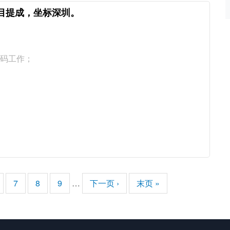
。有项目提成，坐标深圳。
编码工作；
；
页
7
页
8
页
9
…
下
下一页 ›
末
末页 »
面
面
面
一
页
页