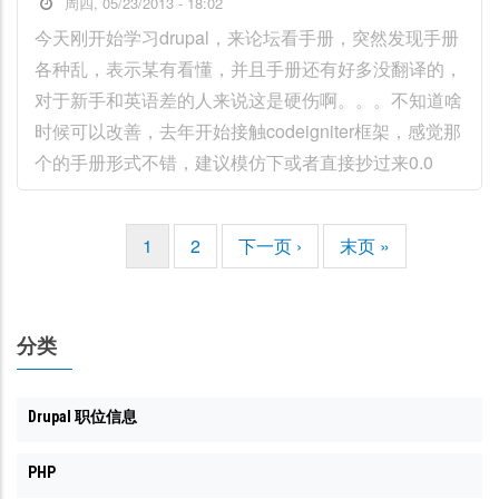
周四, 05/23/2013 - 18:02
今天刚开始学习drupal，来论坛看手册，突然发现手册
各种乱，表示某有看懂，并且手册还有好多没翻译的，
对于新手和英语差的人来说这是硬伤啊。。。不知道啥
时候可以改善，去年开始接触codeigniter框架，感觉那
个的手册形式不错，建议模仿下或者直接抄过来0.0
当
1
页
2
下
下一页 ›
末
末页 »
分
前
面
一
页
页
页
页
分类
Drupal 职位信息
PHP