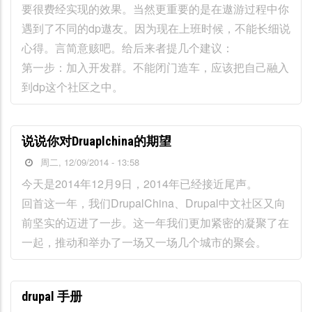
要很费经实现的效果。当然更重要的是在遨游过程中你
遇到了不同的dp遨友。因为现在上班时候，不能长细说
心得。言简意赅吧。给后来者提几个建议：
第一步：加入开发群。不能闭门造车，应该把自己融入
到dp这个社区之中。
说说你对Druaplchina的期望
周二, 12/09/2014 - 13:58
今天是2014年12月9日，2014年已经接近尾声。
回首这一年，我们DrupalChina、Drupal中文社区又向
前坚实的迈进了一步。这一年我们更加紧密的凝聚了在
一起，推动和举办了一场又一场几个城市的聚会。
drupal 手册