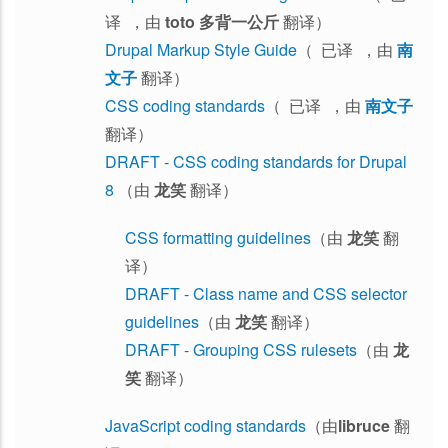
译 ，由
toto 多背一公斤
翻译）
Drupal Markup Style Guide
（ 已译 ，由
南
文子
翻译）
CSS coding standards
（ 已译 ，由
南文子
翻译）
DRAFT - CSS coding standards for Drupal
8
（由
龙笑
翻译）
CSS formatting guidelines
（由
龙笑
翻
译）
DRAFT - Class name and CSS selector
guidelines
（由
龙笑
翻译）
DRAFT - Grouping CSS rulesets
（由
龙
笑
翻译）
JavaScript coding standards
（由
libruce
翻