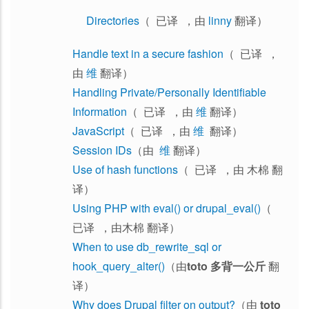
Directories
（ 已译 ，由
linny
翻译）
Handle text in a secure fashion
（ 已译 ，
由
维
翻译）
Handling Private/Personally Identifiable
Information
（ 已译 ，由
维
翻译）
JavaScript
（ 已译 ，由
维
翻译）
Session IDs
（由
维
翻译）
Use of hash functions
（ 已译 ，由 木棉 翻
译）
Using PHP with eval() or drupal_eval()
（
已译 ，由木棉 翻译）
When to use db_rewrite_sql or
hook_query_alter()
（由
toto 多背一公斤
翻
译）
Why does Drupal filter on output?
（由
toto