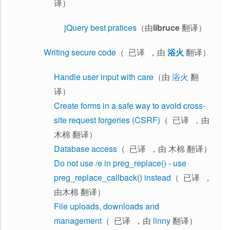
译）
jQuery best pratices
（由
libruce
翻译）
Writing secure code
（ 已译 ，由
浴火
翻译）
Handle user input with care
（由
浴火
翻
译）
Create forms in a safe way to avoid cross-
site request forgeries (CSRF)
（ 已译 ，由
木棉 翻译）
Database access
（ 已译 ，由 木棉 翻译）
Do not use /e in preg_replace() - use
preg_replace_callback() instead
（ 已译 ，
由木棉 翻译）
File uploads, downloads and
management
（ 已译 ，由
linny
翻译）