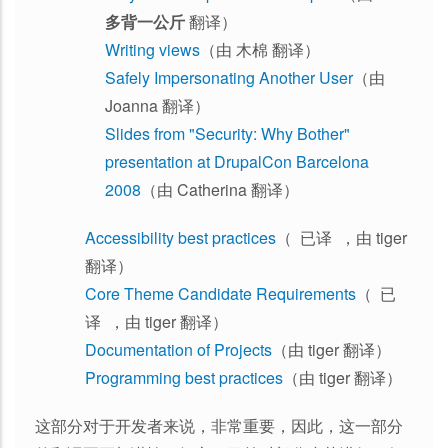
多背一公斤
翻译）
Writing views
（由 木棉 翻译）
Safely Impersonating Another User
（由
Joanna 翻译）
Slides from "Security: Why Bother"
presentation at DrupalCon Barcelona
2008
（由 Catherina 翻译）
Accessibility best practices
（ 已译 ，由 tiger
翻译）
Core Theme Candidate Requirements
（ 已
译 ，由 tiger 翻译）
Documentation of Projects
（由 tiger 翻译）
Programming best practices
（由 tiger 翻译）
这部分对于开发者来说，非常重要，因此，这一部分