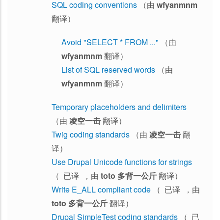
SQL coding conventions
（由
wfyanmnm
翻译）
Avoid "SELECT * FROM ..."
（由
wfyanmnm
翻译）
List of SQL reserved words
（由
wfyanmnm
翻译）
Temporary placeholders and delimiters
（由
凌空一击
翻译）
Twig coding standards
（由
凌空一击
翻
译）
Use Drupal Unicode functions for strings
（ 已译 ，由
toto 多背一公斤
翻译）
Write E_ALL compliant code
（ 已译 ，由
toto 多背一公斤
翻译）
Drupal SimpleTest coding standards
（ 已