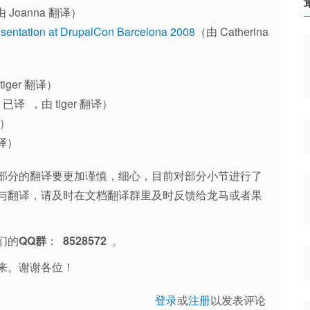
 Joanna 翻译）
resentation at DrupalCon Barcelona 2008
（由 Catherina
iger 翻译）
 已译 ，由 tiger 翻译）
译）
翻译）
部分的翻译要更加谨慎，细心，目前对部分小节进行了
与翻译，请及时在文档翻译群里及时反馈给龙马或者果
们的
QQ群
：
8528572
。
来。谢谢各位！
登录
或
注册
以发表评论