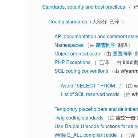
Standards, security and best practices
（ 已
Coding standards
（大部分 已译 ）
API documentation and comment stan
Namespaces
（由
踏雪同学
翻译）
Object-oriented code
（由
圈圈同学
翻
PHP Exceptions
（ 已译 ，由
kidd
SQL coding conventions
（由
wfyan
Avoid "SELECT * FROM ..."
（由
w
List of SQL reserved words
（由
w
Temporary placeholders and delimiter
Twig coding standards
（由
凌空一击
Use Drupal Unicode functions for stri
Write E_ALL compliant code
（ 已译