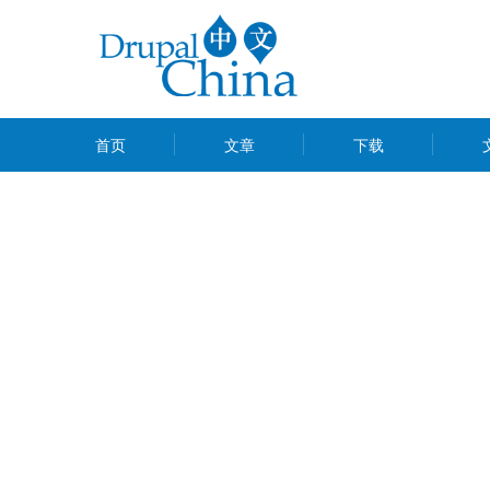
跳
转
到
主
MAIN
要
首页
文章
下载
MENU
内
容