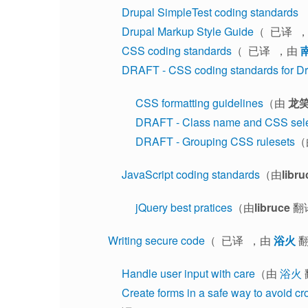
Drupal SimpleTest coding standards
Drupal Markup Style Guide
（ 已译 
CSS coding standards
（ 已译 ，由
DRAFT - CSS coding standards for Dr
CSS formatting guidelines
（由
龙
DRAFT - Class name and CSS selec
DRAFT - Grouping CSS rulesets
（
JavaScript coding standards
（由
libru
jQuery best pratices
（由
libruce
翻
Writing secure code
（ 已译 ，由
浴火
翻
Handle user input with care
（由
浴火
Create forms in a safe way to avoid cr