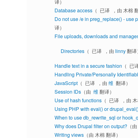
译）
Database access
（ 已译 ，由 木棉 
Do not use /e in preg_replace() - use 
译）
File uploads, downloads and manage
Directories
（ 已译 ，由
linny
翻译
Handle text in a secure fashion
（ 已
Handling Private/Personally Identifiab
JavaScript
（ 已译 ，由
维
翻译）
Session IDs
（由
维
翻译）
Use of hash functions
（ 已译 ，由 
Using PHP with eval() or drupal_eval(
When to use db_rewrite_sql or hook_q
Why does Drupal filter on output?
（
Writing views
（由 木棉 翻译）