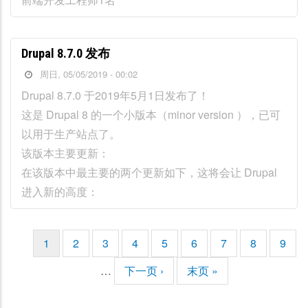
Drupal 8.7.0 发布
周日, 05/05/2019 - 00:02
Drupal 8.7.0 于2019年5月1日发布了！
这是 Drupal 8 的一个小版本（minor version ），已可
以用于生产站点了。
该版本主要更新：
在该版本中最主要的两个更新如下，这将会让 Drupal
进入新的高度：
当
1
页
2
页
3
页
4
页
5
页
6
页
7
页
8
页
9
分
前
面
面
面
面
面
面
面
面
页
…
下
下一页 ›
末
末页 »
页
一
页