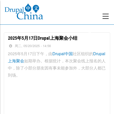
跳
转
到
主
要
2025年5月17日Drupal上海聚会小结
内
周二, 05/20/2025 - 14:56
容
2025年5月17日下午，由
Drupal中国
社区组织的
Drupal
上海聚会
如期举办。根据统计，本次聚会线上报名的人
中，除了小部分朋友因有事未能参加外，大部分人都已
到场。