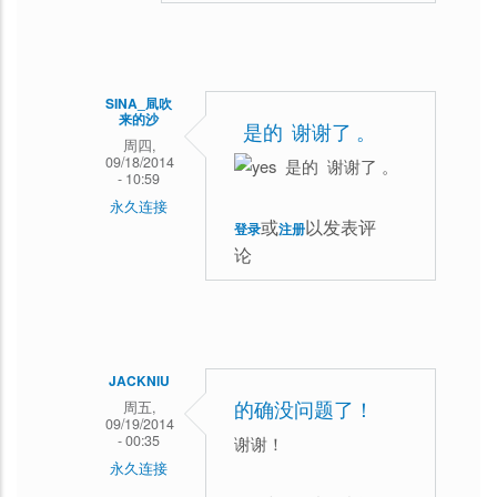
http://drupalchina.cn
SINA_凬吹
来的沙
是的 谢谢了 。
周四,
09/18/2014
是的 谢谢了 。
- 10:59
永久连接
或
以发表评
登录
注册
东
论
方
龙
马
回
JACKNIU
复
周五,
的确没问题了！
09/19/2014
这
- 00:35
谢谢！
永久连接
个