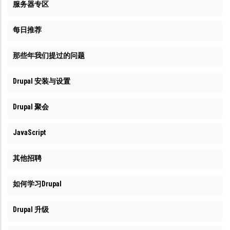
盘
服务器专区
目
空
前
每日推荐
间
已
满
清
那些年我们提过的问题
了
理
有
Drupal 安装与设置
不
关
必
Drupal 聚会
系，
要
目
的
JavaScript
前
文
已
其他招聘
件，
清
现
如何学习Drupal
理
在
不
显
Drupal 升级
必
示