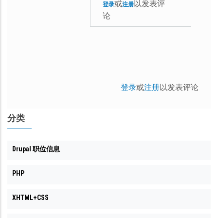
东
或
以发表评
可
登录
注册
论
方
能
龙
是
马
与
回
网
复
站
登录
或
注册
以发表评论
这
磁
个
盘
分类
可
空
能
间
是
Drupal 职位信息
满
与
了
PHP
网
有
站
关
XHTML+CSS
磁
系，