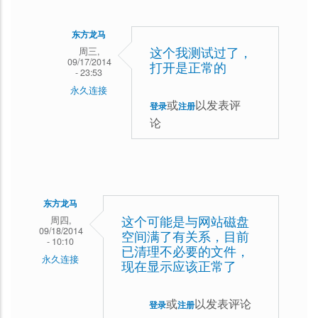
东方龙马
周三,
这个我测试过了，
09/17/2014
打开是正常的
- 23:53
永久连接
或
以发表评
登录
注册
sina_
论
凬
吹
来
的
东方龙马
沙
周四,
这个可能是与网站磁盘
09/18/2014
空间满了有关系，目前
回
- 10:10
已清理不必要的文件，
永久连接
复
现在显示应该正常了
打
或
以发表评论
开
登录
注册