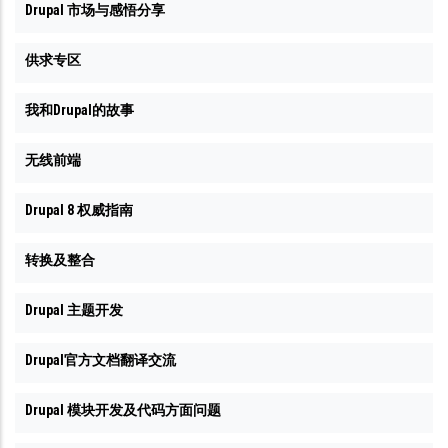
要
Drupal 市场与感悟分享
应
的
该
供求专区
文
正
件，
常
我和Drupal的故事
现
了
在
无线前端
显
Drupal 8 权威指南
示
应
转换及整合
该
正
Drupal 主题开发
常
Drupal官方文档翻译交流
了
Drupal 模块开发及代码方面问题