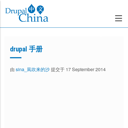
跳
转
到
主
要
内
drupal 手册
容
由
sina_凬吹来的沙
提交于 17 September 2014