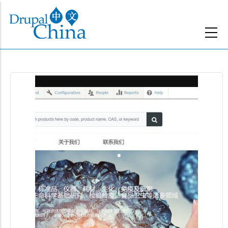
跳
转
到
主
要
内
容