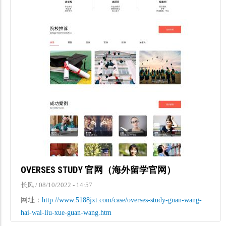
OVERSES STUDY 官网（海外留学官网）
长风
/
08/10/2022 - 14:57
网址：
http://www.5188jxt.com/case/overses-study-guan-wang-
hai-wai-liu-xue-guan-wang.htm