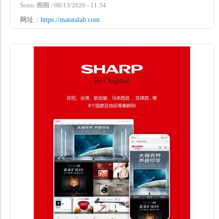
Sonic 圈圈
/
08/13/2020 - 11:34
网址：
https://matatalab.com