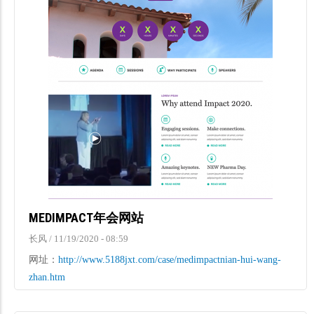
MEDIMPACT年会网站
长风
/
11/19/2020 - 08:59
网址：
http://www.5188jxt.com/case/medimpactnian-hui-wang-
zhan.htm