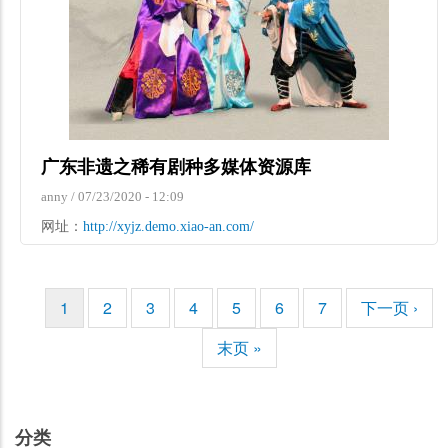
广东非遗之稀有剧种多媒体资源库
anny
/
07/23/2020 - 12:09
网址：
http://xyjz.demo.xiao-an.com/
当
1
页
2
页
3
页
4
页
5
页
6
页
7
下
下一页 ›
分
前
面
面
面
面
面
面
一
页
末
末页 »
页
页
页
分类