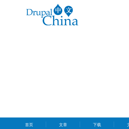
跳
转
到
主
要
内
容
MAIN
首页
文章
下载
MENU