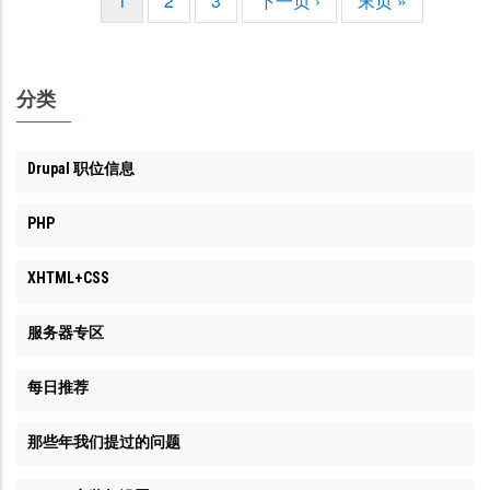
当
1
页
2
页
3
下
下一页 ›
末
末页 »
分
前
面
面
一
页
页
页
页
分类
Drupal 职位信息
PHP
XHTML+CSS
服务器专区
每日推荐
那些年我们提过的问题