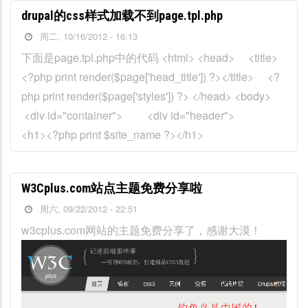
drupal的css样式加载不到page.tpl.php
周二, 10/16/2012 - 16:13
下面是page.tpl.php中的代码 <html> <head> <title>
<?php print render($page['head_title']) ?></title> <?
php print render($page['styles']) ?> </head> <body>
<div id="container"> <div id="header">
<h1><?php print $site_name ?></h1>
W3Cplus.com站点主题免费分享啦
周六, 09/22/2012 - 22:51
w3cplus.com网站的主题免费分享了，感谢大漠！