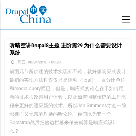
跳
转
到
主
要
听晴空讲Drupal8主题 进阶篇29 为什么需要设计
内
系统
容
周五, 08/24/2018 - 09:28
前面几节所讲述的技术实现都不难，就好像响应式设计
最初的实现方法也仅仅只是浮动（float）、百分比单位
和media query而已，但是，响应式的难点在于如何用
新的技术去改善用户体验，以及如何调整传统的工作流
程来更好的适应新的技术。所以Jen Simmons才会一脸
鄙视而又无奈的对她的听众说：你们以为套一个
Bootstrap然后把侧边栏移来移去就算是响应式设计
么？