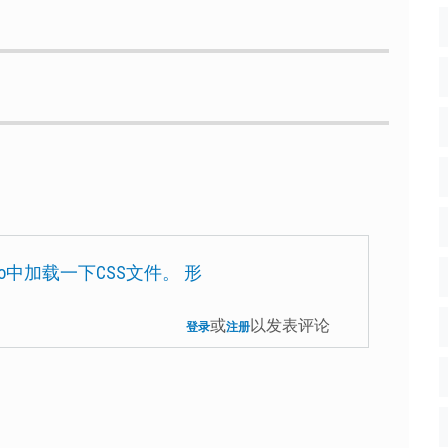
nfo中加载一下CSS文件。 形
或
以发表评论
登录
注册