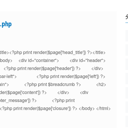
.php
?php print render($page['head_title']) ?></title>
ad> <body> <div id="container"> <div id="header">
hp print render($page['header']) ?> </div>
bar-left"> <?php print render($page['left']) ?>
ain"> <?php print $breadcrumb ?> <h2>
ender($page['content']) ?> </div> <div
ooter_message']) ?> <?php print
hp print render($page['closure']) ?> </body> </html>