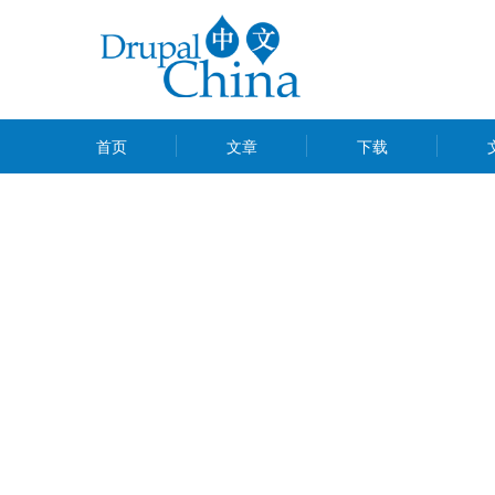
跳
转
到
主
MAIN
要
首页
文章
下载
MENU
内
容