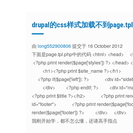
drupal的css样式加载不到page.tpl
由
long552900806
提交于 16 October 2012
下面是page.tpl.php中的代码 <html> <head> <title><
<?php print render($page['styles']) ?> </he
<h1><?php print $site_name ?></h1> <?p
<?php if($page['left']): ?> <div id="side
</div> <?php endif; ?> <div id="m
<?php print $title ?></h2> <?php print r
id="footer"> <?php print render($page['f
render($page['footer']) ?> </div> </div> <?p
我刚开始学，都不怎么懂，还请高手指点