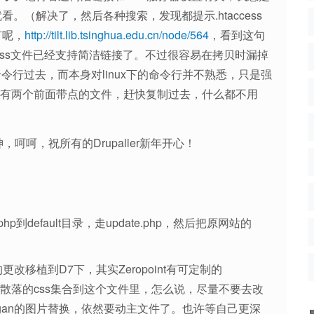
看。（解决了，然后各种搜索，发现都提示.htaccess
有呢，
http://tilt.lib.tsinghua.edu.cn/node/564
，看到这句
taccess文件已经支持简洁链接了。不过很容易在拷贝时漏掉
命令行过去，而本身对linux下的命令行并不熟悉，只是强
果然有两个前面带点的文件，赶快复制过去，什么都不用
神，呵呵，祝所有的Drupaller新年开心！
hp到default目录，走update.php，然后把原网站的
的更改移植到D7下，其实Zeropoint有可定制的
工作主要是把散落的css集合到这个文件里，怎么说，尽量不要去改
和slogan的图片替换，依然要动主文件了。也许等自己更深