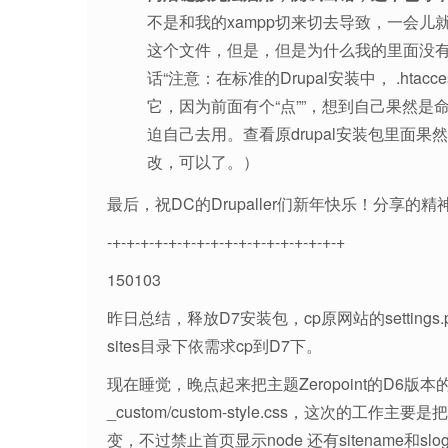
不是和我的xampp切来切去导致，一会儿就
这个文件，但是，但是为什么我的里面没
话“注意：在标准的Drupal安装中， .h
它，因为前面有个“点””，想到自己果然是
迫自己去用。查看原drupal安装包里面
改，可以了。）
最后，祝DC的Drupaller们新年快乐！分享的精
-+-+-+-+-+-+-+-+-+-+-+-+-+-+-+-+-+
150103
昨日总结，释放D7安装包，cp原网站的settings.p
sites目录下依需求cp到D7下。
现在睡觉，晚点起来把主题Zeropoint的D6版本
_custom/custom-style.css，这次的
变，不过禁止首页显示node 还有sitename