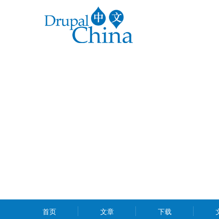
跳
转
到
主
要
内
容
MAIN
首页
文章
下载
MENU