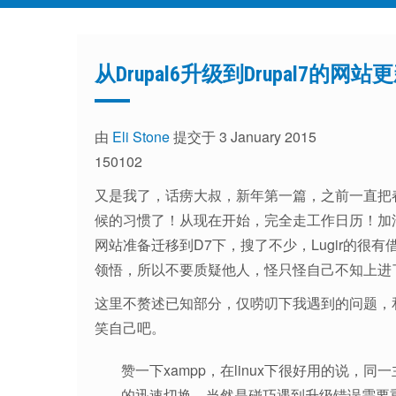
从Drupal6升级到Drupal7的网
由
Eli Stone
提交于 3 January 2015
150102
又是我了，话痨大叔，新年第一篇，之前一直把
候的习惯了！从现在开始，完全走工作日历！加油！
网站准备迁移到D7下，搜了不少，Lugir的很有
领悟，所以不要质疑他人，怪只怪自己不知上进
这里不赘述已知部分，仅唠叨下我遇到的问题，
笑自己吧。
赞一下xampp，在linux下很好用的说，同一
的迅速切换，当然是碰巧遇到升级错误需要