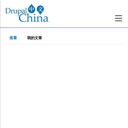
跳
转
到
主
主
要
（活
查看
我的文章
动
内
标
标
容
签
签）