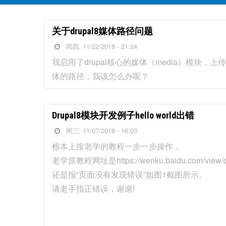
关于drupal8媒体路径问题
周四, 11/22/2018 - 21:24
我启用了drupal核心的媒体（media）模块，上
体的路径，我该怎么办呢？
Drupal8模块开发例子hello world出错
周三, 11/07/2018 - 16:03
根本上按老学的教程一步一步操作，
老学原教程网址是https://wenku.baidu.com/view/c2
还是报“页面没有发现错误”如图1截图所示。
请老手指正错误，谢谢!