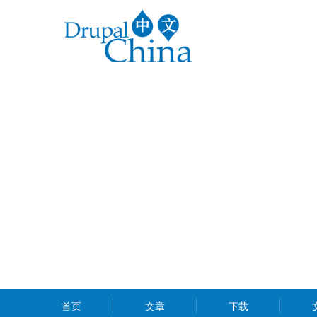
跳
转
到
主
要
内
容
MAIN
首页
文章
下载
MENU