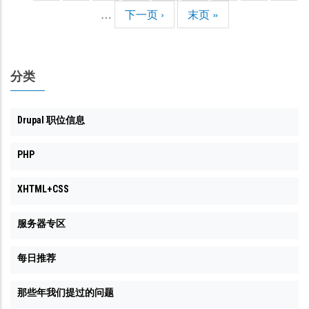
前
面
面
面
面
面
面
面
面
页
…
下
下一页 ›
末
末页 »
页
一
页
页
分类
Drupal 职位信息
PHP
XHTML+CSS
服务器专区
每日推荐
那些年我们提过的问题