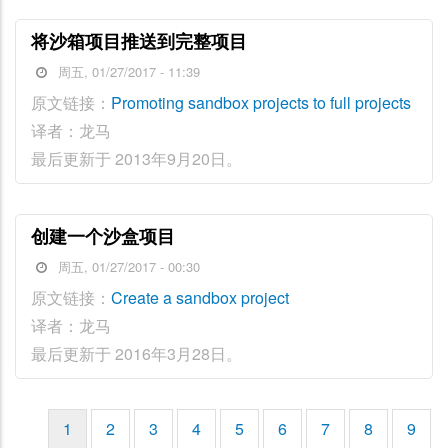
将沙箱项目推送到完整项目
周五, 01/27/2017 - 11:39
原文链接：
Promoting sandbox projects to full projects
译者：龙马
最后更新于 2013年9月20日。
创建一个沙盒项目
周五, 01/27/2017 - 00:30
原文链接：
Create a sandbox project
译者：龙马
最后更新于 2016年3月28日。
当
1
页
2
页
3
页
4
页
5
页
6
页
7
页
8
页
9
分