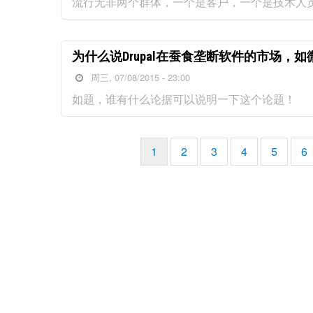
流行无非两个群体，一个是客户，一个是技术人
为什么说Drupal在蚕食垄断软件的市场，如微软
周三, 07/08/2015 - 23:00
如题，谁有什么论据可以说明一下这个论题！
当
1
页
2
页
3
页
4
页
5
页
6
分
前
面
面
面
面
面
页
页