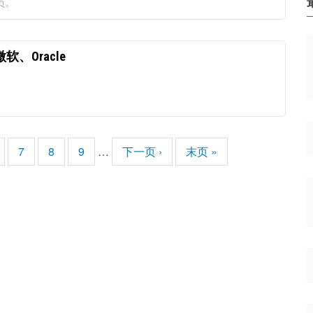
员。
、Oracle
页
7
页
8
页
9
…
下
下一页 ›
末
末页 »
面
面
面
一
页
页