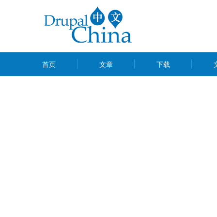
跳
转
到
主
MAIN
要
首页
文章
下载
MENU
内
容