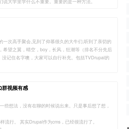
我们说大学里学什么不重要。重要的是一种方法。
上的一次高手聚会,见到了仰慕很久的大牛们,听到了亲切的
龙马，希望之翼，晴空，boy，长风，狂潮等（排名不分先后
记住名字噢，大家可以自行补充。包括TVDrupal的
会QQ群视频有感
。有一些想法，没有在聊的时候说出来。只是事后想了想，
s那样流行。 其实Drupal作为cms，已经很流行了。