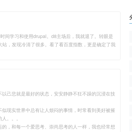
的时间学习和使用drupal。d8主场后，我就退了。转眼是
国内几大站，发现冷清了很多。看了看百度指数，更是确定了我
不以己悲就是最好的状态，安安静静不狂不躁的沉浸在技
不似现实世界中总有让人烦闷的事情，时常看到美好被摧
的人。。。
运的，和每一个爱思考、崇尚思考的人一样，我也经常想