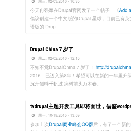
周三, 02/03/2016 - 16:35
今天冉强军在Drupal官网发了一个帖子：《
Add a
倡议创建一个中文版的Drupal 星球，目前已有
语版的 Drup
Drupal China 7 岁了
周二, 02/02/2016 - 12:15
不知不觉DrupalChina 7 岁了！
http://drupalchin
2016，已迈入第8年！希望可以在新的一年里升级
沉舟侧畔千帆过 病树前头万木春。
tvdrupal主题开发工具即将面世，借鉴wordpress
周一, 10/19/2015 - 13:59
参加上次
Drupal商业峰会QQ群
后，有了一个新的