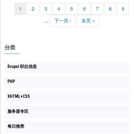
当
1
页
2
页
3
页
4
页
5
页
6
页
7
页
8
页
9
分
前
面
面
面
面
面
面
面
面
页
…
下
下一页 ›
末
末页 »
页
一
页
页
分类
Drupal 职位信息
PHP
XHTML+CSS
服务器专区
每日推荐