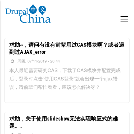
跳
转
到
主
要
求助~，请问有没有前辈用过CAS模块啊？或者遇
内
到过AJAX_error
容
周四, 07/11/2019 - 20:44
本人最近需要研究CAS，下载了CAS模块并配置完成
后，登录时点击“使用CAS登录”就会出现一个ajax错
误，请前辈们帮忙看看，应该怎么解决呀？
求助，关于使用slideshow无法实现响应式的难
题。。