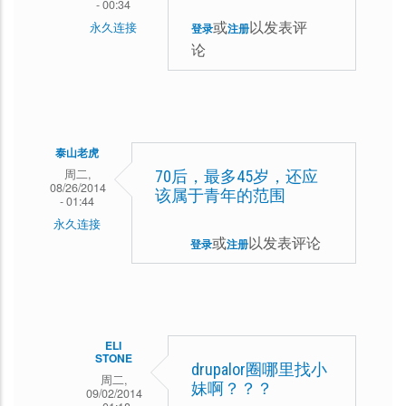
- 00:34
或
以发表评
永久连接
登录
注册
论
千
雪
回
复
泰山老虎
重
周二,
70后，最多45岁，还应
08/26/2014
写
该属于青年的范围
- 01:44
永久连接
或
以发表评论
登录
注册
ELI
STONE
drupalor圈哪里找小
周二,
妹啊？？？
09/02/2014