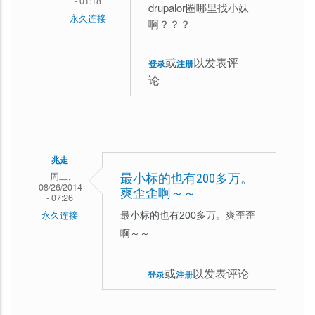
- 01:18
drupalor圈哪里找小妹
永久连接
啊？？？
泰
山
或
以发表评
登录
注册
论
老
虎
回
复
兆走
70
周二,
最小标的也有200多万。
后，
08/26/2014
爽歪歪啊～～
- 07:26
最
永久连接
最小标的也有200多万。爽歪歪
多
啊～～
45
岁，
或
以发表评论
登录
注册
还