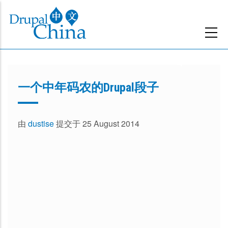
跳
转
到
主
要
内
一个中年码农的Drupal段子
容
由
dustise
提交于 25 August 2014