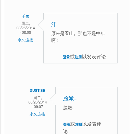
应
该
千雪
属
周二,
汗
于
08/26/2014
- 08:08
原来是看山。那也不是中年
青
啊！
永久连接
年
的
或
以发表评论
登录
注册
范
围
DUSTISE
周二,
脸嫩...
08/26/2014
- 09:07
脸嫩...
永久连接
千
或
以发表评
登录
注册
论
雪