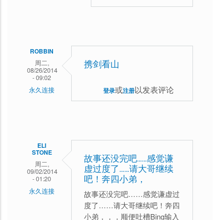
回
复
汗
ROBBIN
周二,
携剑看山
08/26/2014
- 09:02
或
以发表评论
永久连接
登录
注册
ELI
STONE
故事还没完吧……感觉谦
周二,
虚过度了……请大哥继续
09/02/2014
吧！奔四小弟，
- 01:20
永久连接
故事还没完吧……感觉谦虚过
度了……请大哥继续吧！奔四
小弟，，，顺便吐槽Bing输入