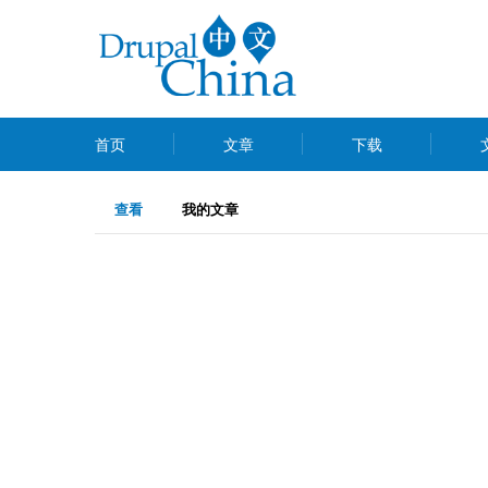
跳
转
到
主
MAIN
要
首页
文章
下载
MENU
内
主
容
（活
查看
我的文章
动
标
标
签
签）