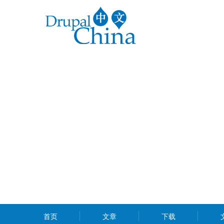
跳
转
到
主
要
内
容
MAIN
首页
文章
下载
MENU