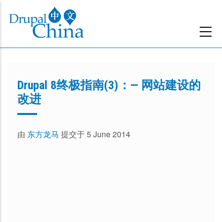
跳
转
到
主
要
内
Drupal 8终极指南(3)：— 网站建设的
容
改进
由
东方龙马
提交于 5 June 2014