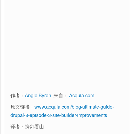
作者：
Angie Byron
来自：
Acquia.com
原文链接：
www.acquia.com/blog/ultimate-guide-
drupal-8-episode-3-site-builder-improvements
译者：携剑看山