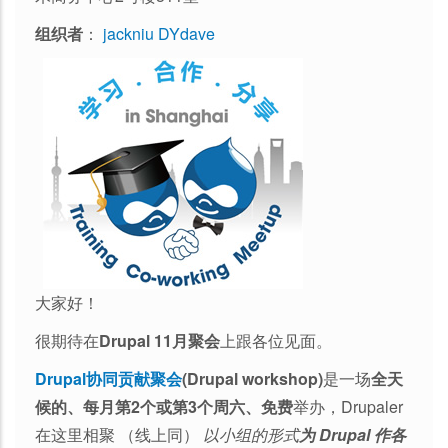
组织者
：
jackniu
DYdave
大家好！
很期待在
Drupal 11月聚会
上跟各位见面。
Drupal协同贡献聚会
(Drupal workshop)
是一场
全天
候的、每月第2个或第3个周六、免费
举办，Drupaler
在这里相聚 （线上同）
以小组的形式
为 Drupal 作各