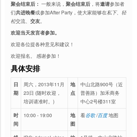
聚会结束后：
一般来说，
聚会结束后
，将
邀请
参加者
们
共进晚餐
或参加After Party，使大家能够在
私下
、
轻
松
交流、
交友
。
欢迎当天发言者参加。
欢迎各位提各种意见和建议！
欢迎报名。 感谢参加！
具体安排
日
周六，2013年11月
地
中山北路900号（近
期
23日 (随时欢迎，
点
普善路）加禾商务
培训请准时。)
中心2号楼311室
时
10:00 - 19:00
地
看
谷歌
/
百度
地图
间
图