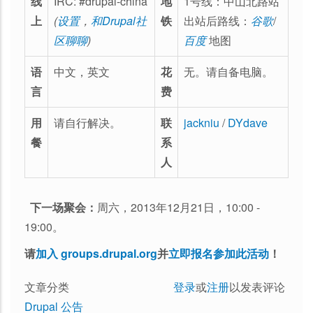
线
IRC: #drupal-china
地
1号线：中山北路站
上
(
设置
，
和Drupal社
铁
出站后路线：
谷歌
/
区聊聊
)
百度
地图
语
中文，英文
花
无。请自备电脑。
言
费
用
请自行解决。
联
jackniu
/
DYdave
餐
系
人
下一场聚会：
周六，2013年12月21日，10:00 -
19:00。
请
加入 groups.drupal.org
并
立即报名参加此活动
！
文章分类
登录
或
注册
以发表评论
Drupal 公告