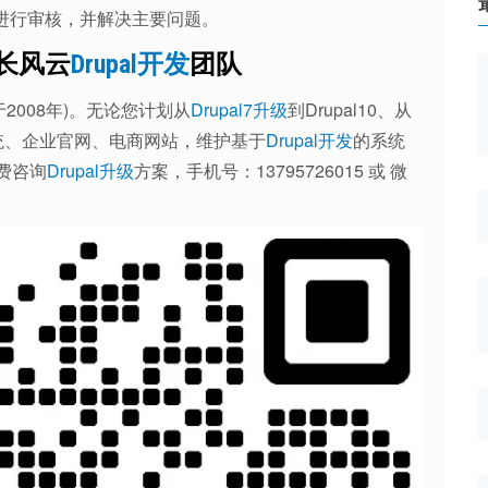
ow进行审核，并解决主要问题。
都长风云
Drupal开发
团队
于2008年)。无论您计划从
Drupal7升级
到Drupal10、从
统、企业官网、电商网站，维护基于
Drupal开发
的系统
费咨询
Drupal升级
方案，手机号：13795726015 或 微