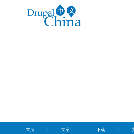
跳
转
到
主
要
内
容
MAIN
首页
文章
下载
MENU