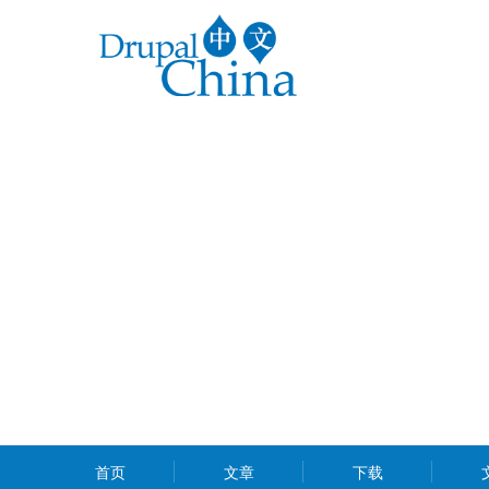
跳
转
到
主
要
内
容
MAIN
首页
文章
下载
MENU