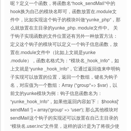
呢？定义一个函数，将函数名“hook_sendMail”中的
hook换为自己的模块名即可，函数放置在.module文
件中，比如实现这个钩子的模块叫做“yunke_php”，那
么就放置在主目录的yunke_php. module文件中。 关
于钩子实现函数的文件位置还有另外一种放置方法：
定义这个钩子的模块可以定义一个钩子信息函数，放
置在.module文件中（比如上文就是yunke
.module），函数名格式为："模块名_hook_info"，如
上文就是“yunke _hook_info”，它通过返回值来申明钩
子实现可以放置的位置，返回一个数组，键名为钩子
名，对应值为一个数组：Array ("group"=> $var)，以
前文的yunke模块为例：钩子信息函数名为：
“yunke_hook_info”，如果他返回内容如下： $hooks['
sendMail '] = array('group' => 'user'); 那么其他模块对
sendMail这个钩子的实现还可以放置在自己主目录的
“模块名.user.inc”文件里，这样的设计是为了将很少使