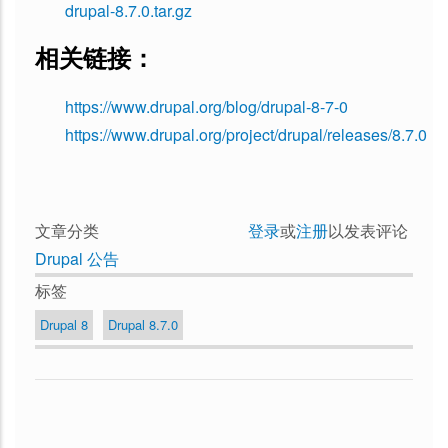
drupal-8.7.0.tar.gz
相关链接：
https://www.drupal.org/blog/drupal-8-7-0
https://www.drupal.org/project/drupal/releases/8.7.0
文章分类
登录
或
注册
以发表评论
Drupal 公告
标签
Drupal 8
Drupal 8.7.0