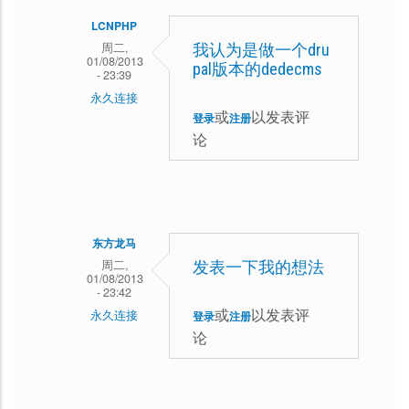
LCNPHP
周二,
我认为是做一个dru
01/08/2013
pal版本的dedecms
- 23:39
永久连接
或
以发表评
登录
注册
大
论
漠
回
复
思
东方龙马
考
周二,
发表一下我的想法
01/08/2013
后
- 23:42
或
以发表评
永久连接
而
登录
注册
论
大
回
漠
回