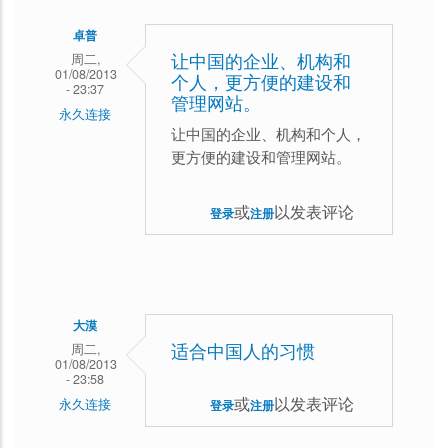
复
卓普
思
周二,
让中国的企业、机构和
01/08/2013
考
个人，更方便的建设和
- 23:37
管理网站。
后
永久连接
让中国的企业、机构和个人，
而
更方便的建设和管理网站。
回
或
以发表评论
登录
注册
大漠
周二,
适合中国人的习惯
01/08/2013
- 23:58
或
以发表评论
永久连接
登录
注册