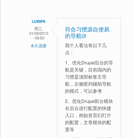
LUISIFA
周三,
符合习惯源自便易
01/09/2013
的导航UI
- 08:50
我个人看法有以下几
永久连接
点：
大
1、优化Drupal后台的导
漠
航是关键，目前国内的
回
习惯是顶部标签主导
复
航，左侧竖列辅助导航
的模式，可以参考
适
2、优化Drupal前台模块
合
在后台进行配置的快捷
中
入口，例如首页幻灯片
国
的配置，文章模块的配
人
置等