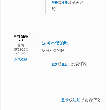
或
以发表评
登录
注册
大
论
漠
回
复
适
孙科 (未验
证)
合
这可不错的吧
周四,
中
05/23/2013
这可不错的吧
- 13:45
国
永久连接
或
以发表评论
人
登录
注册
的
习
惯
登录
或
注册
以发表评论