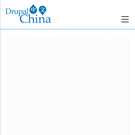
跳
转
到
主
要
内
容