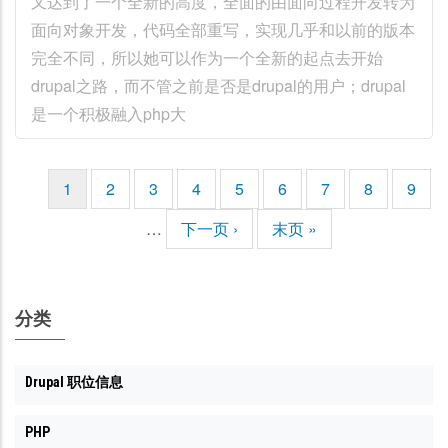
又达到了一个全新的高度，全面的由面向过程开发转为
面向对象开发，代码全部重写，实现几乎和以前的版本
完全不同，所以她可以作为一个全新的起点去开始
drupal之路，而不管之前是否是drupal的用户；drupal
是一个积极融入php大
当
1
页
2
页
3
页
4
页
5
页
6
页
7
页
8
页
9
分
前
面
面
面
面
面
面
面
面
页
…
下
下一页 ›
末
末页 »
页
一
页
页
分类
Drupal 职位信息
PHP