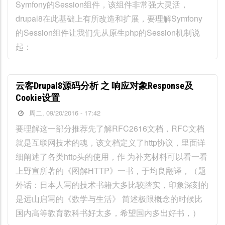
Symfony的Session组件，该组件非常强大灵活，
drupal8在此基础上有所改造和扩展，要理解Symfony
的Session组件让我们先从原生php的Session机制说
起：
云客Drupal8源码分析 之 响应对象Response及
Cookie设置
周二, 09/20/2016 - 17:42
要理解这一部分推荐先了解RFC2616文档，RFC文档
就是互联网技术的魂，该文档定义了http协议，里面详
细阐述了各类http头的使用，作 为补充材料可以看一看
上野宣所著的《图解HTTP》一书，于均良翻译，（题
外话：日本人写的技术书籍大多比较踏实，印象深刻的
是远山启写的《数学与生活》 简述极限概念的时候比
国内高等教育教科书好太多，希望国内多出好书，）