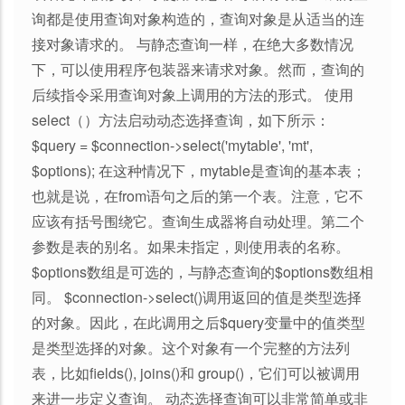
询都是使用查询对象构造的，查询对象是从适当的连
接对象请求的。 与静态查询一样，在绝大多数情况
下，可以使用程序包装器来请求对象。然而，查询的
后续指令采用查询对象上调用的方法的形式。 使用
select（）方法启动动态选择查询，如下所示：
$query = $connection->select('mytable', 'mt',
$options); 在这种情况下，mytable是查询的基本表；
也就是说，在from语句之后的第一个表。注意，它不
应该有括号围绕它。查询生成器将自动处理。第二个
参数是表的别名。如果未指定，则使用表的名称。
$options数组是可选的，与静态查询的$options数组相
同。 $connection->select()调用返回的值是类型选择
的对象。因此，在此调用之后$query变量中的值类型
是类型选择的对象。这个对象有一个完整的方法列
表，比如fields(), joins()和 group()，它们可以被调用
来进一步定义查询。 动态选择查询可以非常简单或非