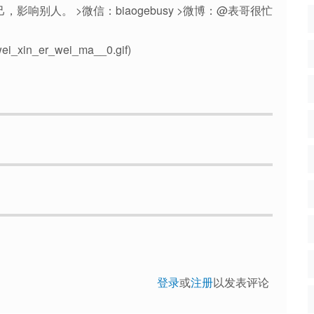
影响别人。 >微信：biaogebusy >微博：@表哥很忙
4/wei_xin_er_wei_ma__0.gif)
登录
或
注册
以发表评论