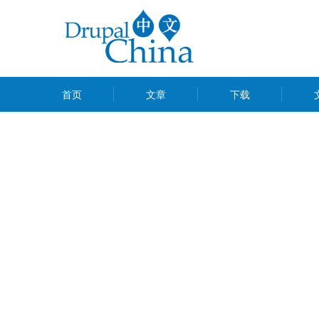
跳
转
到
主
MAIN
要
首页
文章
下载
MENU
内
容