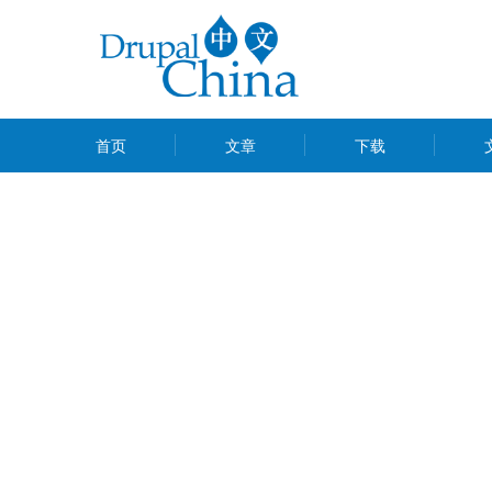
跳
转
到
主
MAIN
要
首页
文章
下载
MENU
内
容