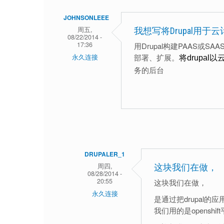
复
JOHNSONLEEE
学
周五,
我想写将Drupal用于
好
08/22/2014 -
17:36
用Drupal构建PAAS或S
Drupal8，
部署、扩展。
永久连接
将drupa
Symfony
务的后台
需
要
掌
握
到
什
DRUPALER_1
周四,
这块我们在做，
么
08/28/2014 -
20:55
这块我们在做，
程
永久连接
是通过把drupal的应
度
johnsonleee
我们用的是openshif