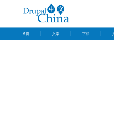
跳
转
到
主
MAIN
要
首页
文章
下载
MENU
内
容