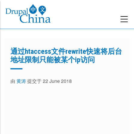
跳
转
到
主
要
内
通过htaccess文件rewrite快速将后台
容
地址限制只能被某个ip访问
由
黄涛
提交于 22 June 2018