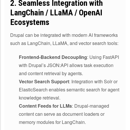
2.
Seamless Integration with
LangChain / LLaMA / OpenAI
Ecosystems
Drupal can be integrated with modern AI frameworks
such as LangChain, LLaMA, and vector search tools:
Frontend-Backend Decoupling
: Using FastAPI
with Drupal’s JSON:API allows task execution
and content retrieval by agents.
Vector Search Support
: Integration with Solr or
ElasticSearch enables semantic search for agent
knowledge retrieval.
Content Feeds for LLMs
: Drupal-managed
content can serve as document loaders or
memory modules for LangChain.