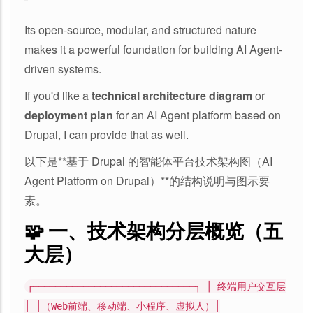
Its open-source, modular, and structured nature
makes it a powerful foundation for building AI Agent-
driven systems.
If you'd like a
technical architecture diagram
or
deployment plan
for an AI Agent platform based on
Drupal, I can provide that as well.
以下是**基于 Drupal 的智能体平台技术架构图（AI
Agent Platform on Drupal）**的结构说明与图示要
素。
🧩 一、技术架构分层概览（五
大层）
┌─────────────────────────────┐ │ 终端用户交互层
│ │（Web前端、移动端、小程序、虚拟人）│