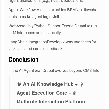
Agent distributions (e.g., health, education).
Agent Workflow VisualizationUse BPMN or flowchart
tools to make agent logic visible.
WebAssembly/Python SupportExtend Drupal to run
LLM inferences or tools locally.
LangChain IntegrationDevelop 2-way interfaces for
task calls and context feedback.
Conclusion
In the AI Agent era, Drupal evolves beyond CMS into:
🧠
An AI Knowledge Hub
+ 🤖
Agent Execution Core
+ 🌐
Multirole Interaction Platform