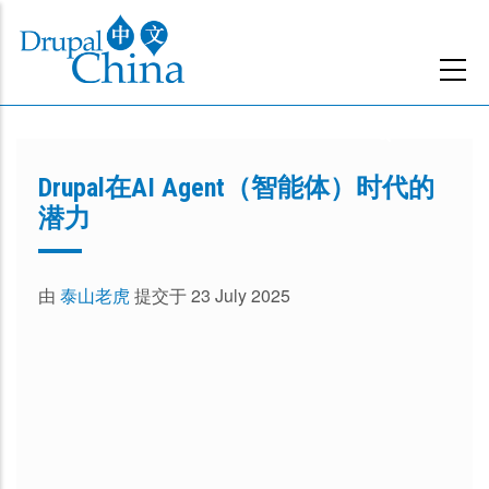
跳
转
到
主
要
内
Drupal在AI Agent（智能体）时代的
容
潜力
由
泰山老虎
提交于 23 July 2025