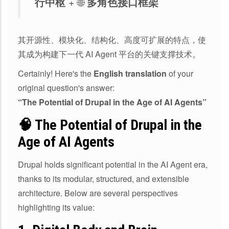
行中枢
+ 🌐
多角色接口框架
其开源性、模块化、结构化、高度可扩展的特点，使
其成为构建下一代 AI Agent 平台的关键支撑技术。
Certainly! Here's the
English translation
of your
original question's answer:
“The Potential of Drupal in the Age of AI Agents”
🧠 The Potential of
Drupal
in the
Age of
AI Agents
Drupal holds significant potential in the AI Agent era,
thanks to its modular, structured, and extensible
architecture. Below are several perspectives
highlighting its value: