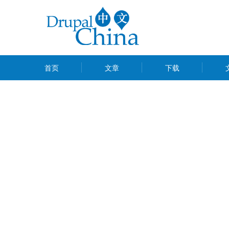
跳
转
到
主
MAIN
要
首页
文章
下载
MENU
内
容