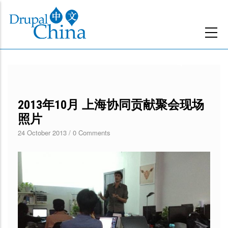
跳
转
到
主
要
内
容
2013年10月 上海协同贡献聚会现场
照片
24 October 2013
/
0 Comments