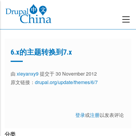
跳
转
到
主
要
内
6.x的主题转换到7.x
容
由
xieyanxy9
提交于 30 November 2012
原文链接：
drupal.org/update/themes/6/7
登录
或
注册
以发表评论
分类