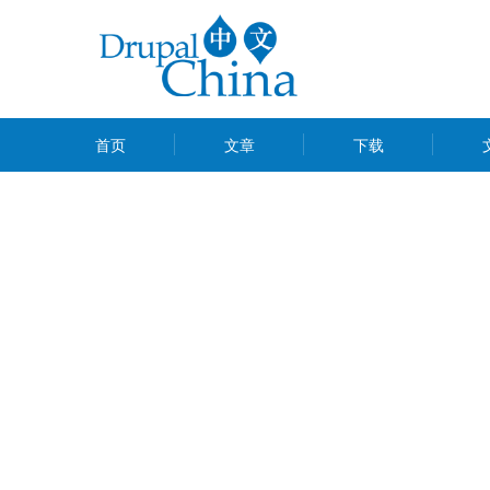
跳
转
到
主
MAIN
要
首页
文章
下载
MENU
内
容