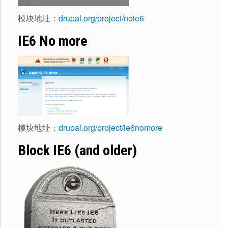
模块地址：
drupal.org/project/noie6
IE6 No more
模块地址：
drupal.org/project/ie6nomore
Block IE6 (and older)