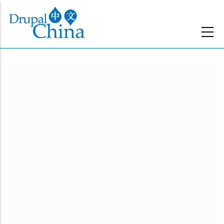
跳
转
到
主
要
内
容