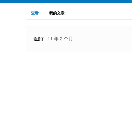
主
（活
查看
我的文章
动
标
标
签
签）
11 年 2 个月
注册了