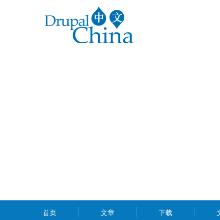
跳
转
到
主
要
内
容
MAIN
首页
文章
下载
MENU