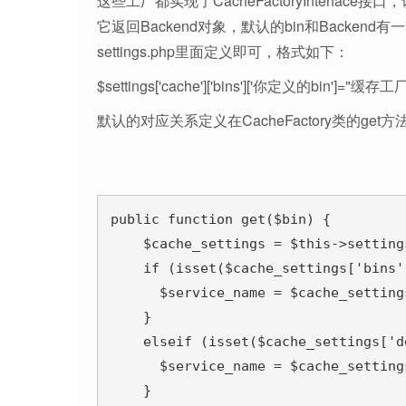
这些工厂都实现了CacheFactoryInterfac
它返回Backend对象，默认的bin和Back
settings.php里面定义即可，格式如下：
$settings['cache']['bins']['你定义的bin']="
默认的对应关系定义在CacheFactory类的ge
public function get($bin) {

    $cache_settings = $this->setting
    if (isset($cache_settings['bins']
      $service_name = $cache_setting
    }

    elseif (isset($cache_settings['de
      $service_name = $cache_settings
    }
