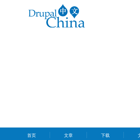
跳
转
到
主
要
内
容
MAIN
首页
文章
下载
MENU