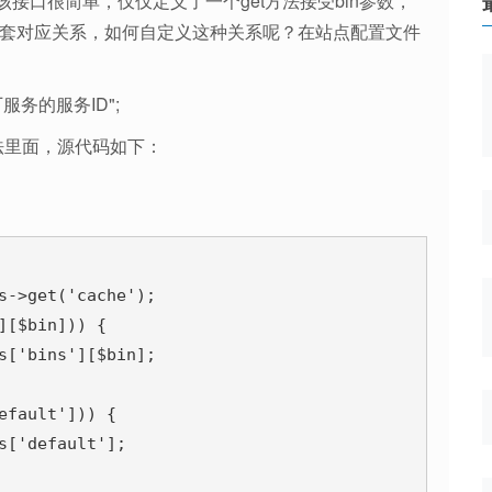
e接口，该接口很简单，仅仅定义了一个get方法接受bin参数，
end有一套对应关系，如何自定义这种关系呢？在站点配置文件
缓存工厂服务的服务ID";
t方法里面，源代码如下：
s->get('cache');

[$bin])) {

s['bins'][$bin];

fault'])) {

['default'];
