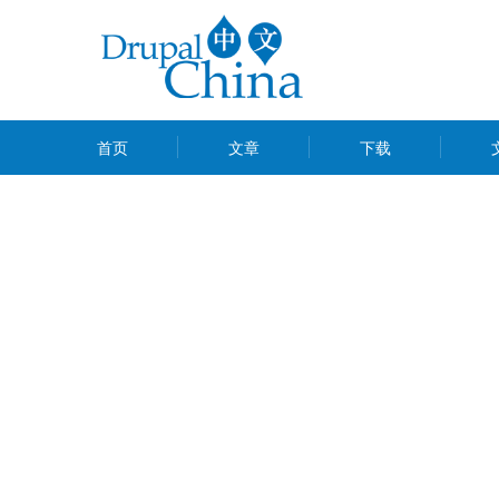
跳
转
到
主
MAIN
要
首页
文章
下载
MENU
内
容