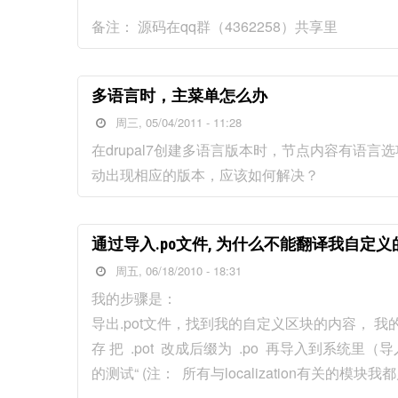
备注： 源码在qq群（4362258）共享里
多语言时，主菜单怎么办
周三, 05/04/2011 - 11:28
在drupal7创建多语言版本时，节点内容有语
动出现相应的版本，应该如何解决？
通过导入.po文件, 为什么不能翻译我自定义的
周五, 06/18/2010 - 18:31
我的步骤是：
导出.pot文件，找到我的自定义区块的内容， 我的是
存 把 .pot 改成后缀为 .po 再导入到系统
的测试“ (注： 所有与localization有关的模块我