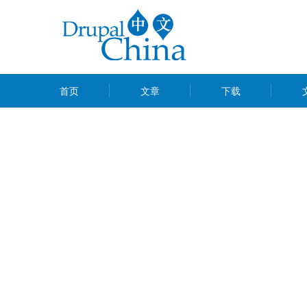
跳
转
到
主
MAIN
要
首页
文章
下载
MENU
内
容