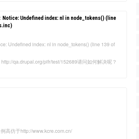
fined index: nl in node_tokens() (line
s.inc)
ed index: nl in node_tokens() (line 139 of
ttp://qa.drupal.org/pifr/test/152689请问如何解决呢？
http://www.kcre.com.cn/