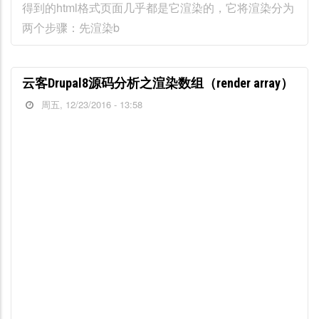
得到的html格式页面几乎都是它渲染的，它将渲染分为
两个步骤：先渲染b
云客Drupal8源码分析之渲染数组（render array）
周五, 12/23/2016 - 13:58