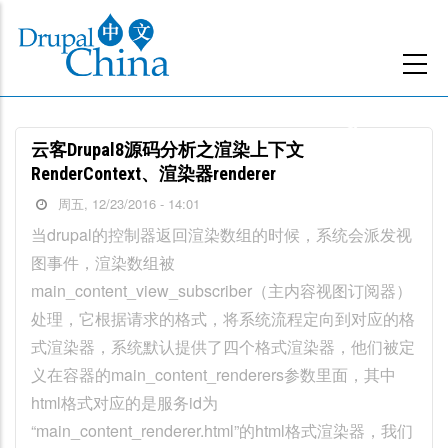
跳
转
到
主
要
云客Drupal8源码分析之渲染上下文
内
RenderContext、渲染器renderer
容
周五, 12/23/2016 - 14:01
当drupal的控制器返回渲染数组的时候，系统会派发视
图事件，渲染数组被
main_content_view_subscriber（主内容视图订阅器）
处理，它根据请求的格式，将系统流程定向到对应的格
式渲染器，系统默认提供了四个格式渲染器，他们被定
义在容器的main_content_renderers参数里面，其中
html格式对应的是服务id为
“main_content_renderer.html”的html格式渲染器，我们