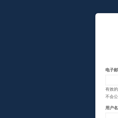
跳
转
到
主
要
内
容
电子邮
有效的
不会公
用户名