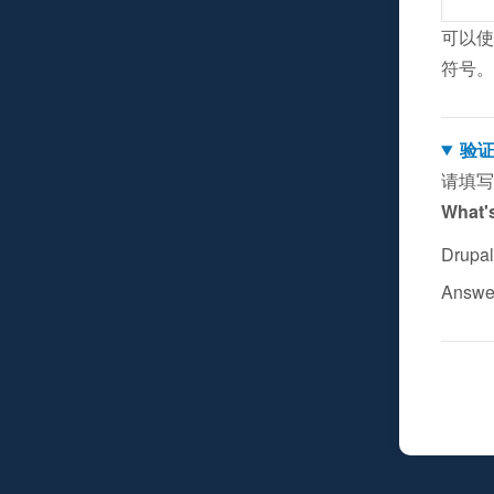
可以使
符号。
验
请填写
What's
Drup
Answer