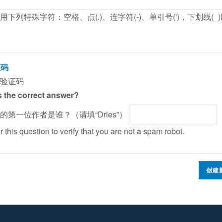
用下列特殊字符：空格、点(.)、连字符(-)、单引号(')，下划线(_
证码
验证码
 the correct answer?
al的第一位作者是谁？（请填“Dries”）
 this question to verify that you are not a spam robot.